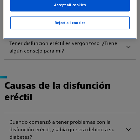
Accept all cookies
¿Qué tan importante cree que es ver a un
Reject all cookies
“especialista en disfunción eréctil”?
Tener disfunción eréctil es vergonzoso. ¿Tiene
algún consejo para mí?
Causas de la disfunción
eréctil
Cuando comenzó a tener problemas con la
disfunción eréctil, ¿sabía que era debido a su
diabetes?