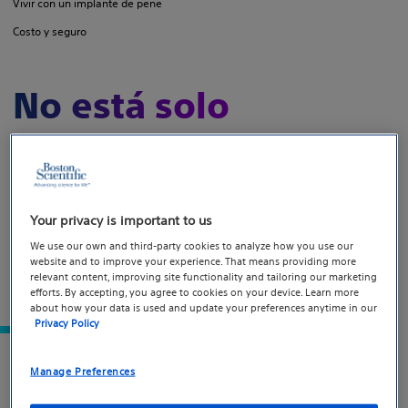
Vivir con un implante de pene
Costo y seguro
No está solo
John ha recibido cientos de preguntas de personas
reales como usted. Lea las respuestas de John a las
preguntas más populares. Si aún no encuentra lo que
Your privacy is important to us
busca, comuníquese con John.
We use our own and third-party cookies to analyze how you use our
website and to improve your experience. That means providing more
Vea el perfil de John
relevant content, improving site functionality and tailoring our marketing
efforts. By accepting, you agree to cookies on your device. Learn more
about how your data is used and update your preferences anytime in our
Privacy Policy
Opciones de tratamiento de
Manage Preferences
la disfunción eréctil