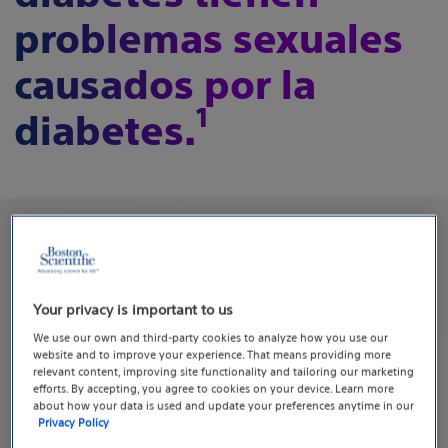
problemas sexuales
causados por la
1
diabetes.
Disfunción eréctil en
hombres con diabetes
Your privacy is important to us
We use our own and third-party cookies to analyze how you use our
Daño a los nervios y flujo
website and to improve your experience. That means providing more
relevant content, improving site functionality and tailoring our marketing
sanguíneo
efforts. By accepting, you agree to cookies on your device. Learn more
about how your data is used and update your preferences anytime in our
Privacy Policy
Cuando los niveles de azúcar en la sangre están