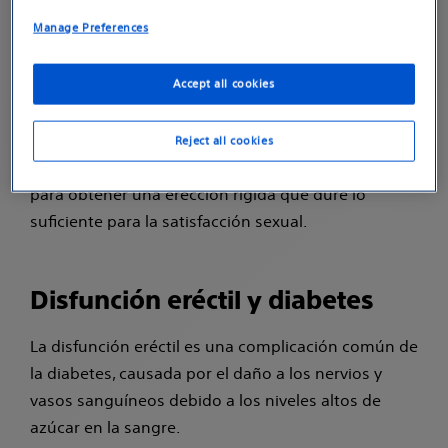
fuera de control, se producen daños a los nervios y
Manage Preferences
vasos sanguíneos en todo el cuerpo. El daño a los
nervios interrumpe la capacidad de convertir la
Accept all cookies
2
estimulación sexual en una erección.
La mala circulación sanguínea reduce el flujo
Reject all cookies
sanguíneo al pene. Juntos afectan su capacidad
para obtener una erección rígida que dure lo
suficiente para la satisfacción sexual.
Disfunción eréctil y diabetes
La disfunción eréctil es una complicación común de
la diabetes, causada por el daño a los nervios y
vasos sanguíneos debido a los niveles altos de
azúcar en la sangre.