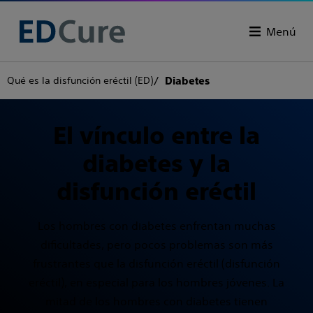
Menú
Qué es la disfunción eréctil (ED)
Diabetes
El vínculo entre la
diabetes y la
disfunción eréctil
Los hombres con diabetes enfrentan muchas
dificultades, pero pocos problemas son más
frustrantes que la disfunción eréctil (disfunción
eréctil), en especial para los hombres jóvenes. La
mitad de los hombres con diabetes tienen