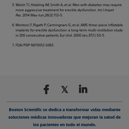
Walsh TJ, Hotaling JM, Smith A, et al. Men with diabetes may require
more aggressive treatment for erectile dysfunction.
Int J Impot
Res.
2014 May-Jun;26(3):112–5.
Montorsi F, Rigatti P, Carmingnani G, et al. AMS three-piece inflatable
implants for erectile dysfunction: a long-term multi-institution study
in 200 consecutive patients. Eur Urol. 2000 Jan;37(1):50-5.
FDA/PDP N970012-S065.
Boston Scientific se dedica a transformar vidas mediante
soluciones médicas innovadoras que mejoran la salud de
los pacientes en todo el mundo.