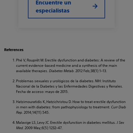
Encuentre un
especialistas
References
Phé V, Rouprêt M. Erectile dysfunction and diabetes: A review of the
current evidence-based medicine and a synthesis of the main
available therapies.
Diabetes Metab.
2012 Feb;38(1):1–13.
Problemas sexuales y urológicos de la diabetes. NIH: Instituto
Nacional de la Diabetes y las Enfermedades Digestivas y Renales.
Fecha de acceso: mayo de 2015.
Hatzimouratidis K, Hatzichristou D. How to treat erectile dysfunction
in men with diabetes: from pathophysiology to treatment.
Curr Diab
Rep.
2014;14(11):545.
Malavige LS, Levy JC. Erectile dysfunction in diabetes mellitus.
J Sex
Med.
2009 May;6(5):1232–47.